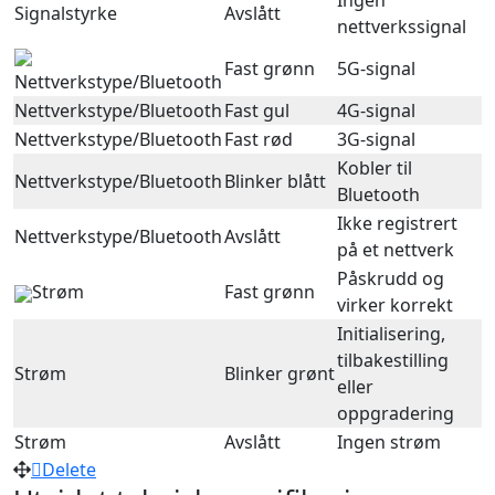
Ingen
Signalstyrke
Avslått
nettverkssignal
Fast grønn
5G-signal
Nettverkstype/Bluetooth
Nettverkstype/Bluetooth
Fast gul
4G-signal
Nettverkstype/Bluetooth
Fast rød
3G-signal
Kobler til
Nettverkstype/Bluetooth
Blinker blått
Bluetooth
Ikke registrert
Nettverkstype/Bluetooth
Avslått
på et nettverk
Påskrudd og
Strøm
Fast grønn
virker korrekt
Initialisering,
tilbakestilling
Strøm
Blinker grønt
eller
oppgradering
Strøm
Avslått
Ingen strøm
Delete