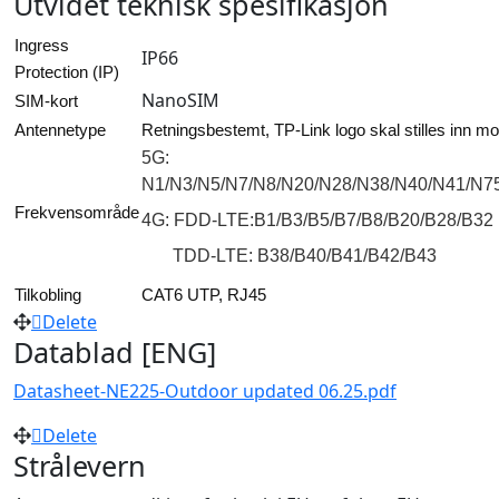
Utvidet teknisk spesifikasjon
Ingress
IP66
Protection (IP)
NanoSIM
SIM-kort
Antennetype
Retningsbestemt, TP-Link logo skal stilles inn m
5G:
N1/N3/N5/N7/N8/N20/N28/N38/N40/N41/N7
Frekvensområde
4G: FDD-LTE:B1/B3/B5/B7/B8/B20/B28/B32
TDD-LTE: B38/B40/B41/B42/B43
Tilkobling
CAT6 UTP, RJ45
Delete
Datablad [ENG]
Datasheet-NE225-Outdoor updated 06.25.pdf
Delete
Strålevern