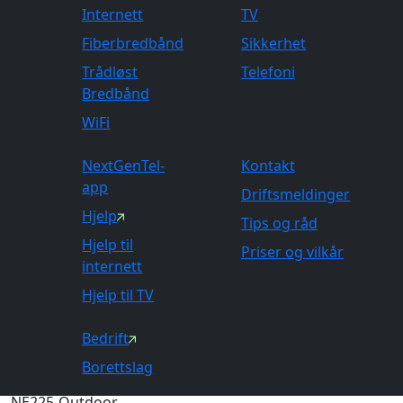
NextGenTel Hjelp Help Center
Internett
TV
Meny
Fiberbredbånd
Sikkerhet
Kundeservice
Internett
Utstyr
TP-Link 5G NE225
Trådløst
Telefoni
Bredbånd
TP-Link 5G NE225
WiFi
Ute/innendørsantenne benyttet
NextGenTel-
Kontakt
app
Driftsmeldinger
til Trådløst Bredbånd.
Hjelp
Tips og råd
Hjelp til
Priser og vilkår
internett
Hjelp til TV
Leverandør
Bedrift
TP-Link
Borettslag
Modell
NE225-Outdoor