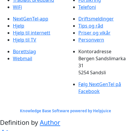
Trådløst Bredbånd
Forsikring
WiFi
Telefoni
NextGenTel-app
Driftsmeldinger
Hjelp
Tips og råd
Hjelp til internett
Priser og vikår
Hjelp til TV
Personvern
Borettslag
Kontoradresse
Webmail
Bergen Sandslimarka
31
5254 Sandsli
Følg NextGenTel på
Facebook
Knowledge Base Software powered by Helpjuice
Definition by
Author