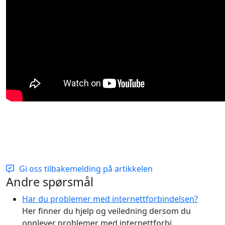
Gi oss tilbakemelding på artikkelen
Additional Informations
Andre spørsmål
Har du problemer med internettforbindelsen?
Her finner du hjelp og veiledning dersom du
opplever problemer med internettforbi...