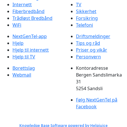
Internett
TV
Fiberbredbånd
Sikkerhet
Trådløst Bredbånd
Forsikring
WiFi
Telefoni
NextGenTel-app
Driftsmeldinger
Hjelp
Tips og råd
Hjelp til internett
Priser og vikår
Hjelp til TV
Personvern
Borettslag
Kontoradresse
Webmail
Bergen Sandslimarka
31
5254 Sandsli
Følg NextGenTel på
Facebook
Knowledge Base Software powered by Helpjuice